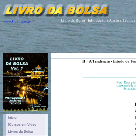
Livro da Bolsa
Introdução à Análise Técnica
Select Language
▼
II – A Tendência
- Estudo de Ten
Nota:
Estas pági
como perda de qu
Estas pági
Início
!Cursos em Vídeo!
Livros da Bolsa