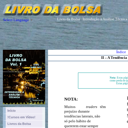
Livro da Bolsa
Introdução à Análise Técnica
Select Language
▼
Índice
II – A Tendência
Nota:
Estas pági
como perda de qu
Estas pági
NOTA:
Muitos
traders
têm
Início
prejuízo durante
tendências laterais, não
!Cursos em Vídeo!
só pelo hábito de
Livros da Bolsa
quererem estar sempre