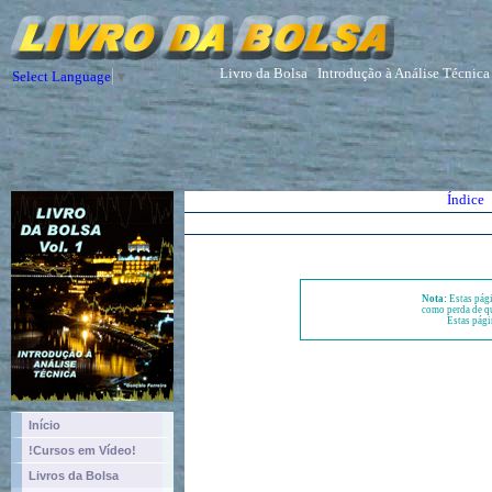
Livro da Bolsa
Introdução à Análise Técnica
Select Language
▼
Índice
Nota:
Estas pági
como perda de qu
Estas pági
Início
!Cursos em Vídeo!
Livros da Bolsa