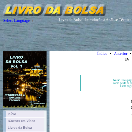
Livro da Bolsa
Introdução à Análise Técnica
Select Language
▼
Índice
•
Anterior
IV 
Nota:
Estas pági
como perda de qu
Estas pági
Início
!Cursos em Vídeo!
Livros da Bolsa