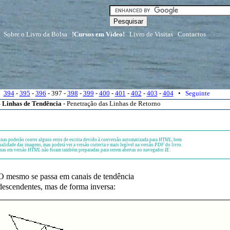
Sobre o Livro da Bolsa
!Cursos em Vídeo!
Livro de Visitas
Contactos
•
394
-
395
-
396
- 397 -
398
-
399
-
400
-
401
-
402
-
403
-
404
•
Seguinte
– Linhas de Tendência
- Penetração das Linhas de Retorno
nas poderão conter alguns erros de escrita devido à conversão automatizada para
HTML
, bem
alidade das imagens, mas poderá ver a versão correcta e mais legível na versão
PDF
do livro.
nas em versão
HTML
não foram também preparadas para serem abertas no navegador
IE
.
O mesmo se passa em canais de tendência
descendentes, mas de forma inversa: