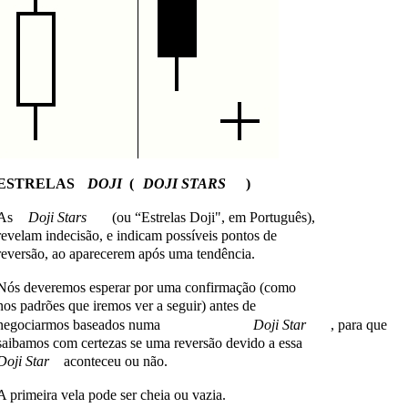
ESTRELAS
DOJI
(
DOJI STARS
)
As
Doji Stars
(ou “Estrelas Doji", em Português),
revelam indecisão, e indicam possíveis pontos de
reversão, ao aparecerem após uma tendência.
Nós deveremos esperar por uma confirmação (como
nos padrões que iremos ver a seguir) antes de
negociarmos baseados numa
Doji Star
, para que
saibamos com certezas se uma reversão devido a essa
Doji Star
aconteceu ou não.
A primeira vela pode ser cheia ou vazia.