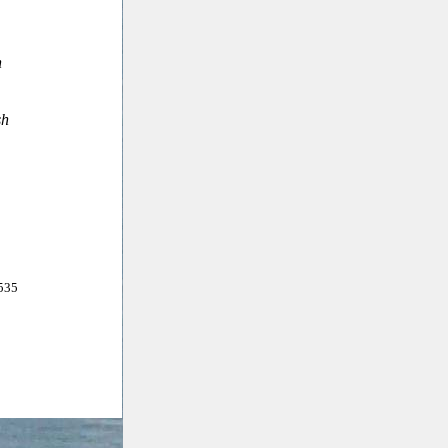
h
sh
535