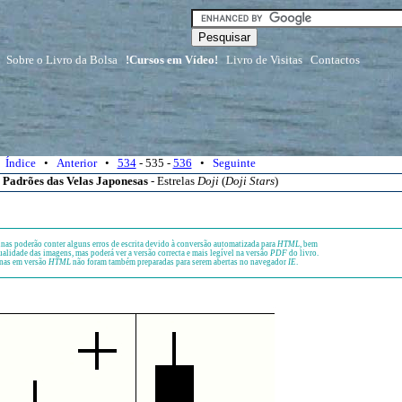
Sobre o Livro da Bolsa
!Cursos em Vídeo!
Livro de Visitas
Contactos
Índice
•
Anterior
•
534
- 535 -
536
•
Seguinte
 Padrões das Velas Japonesas
- Estrelas
Doji
(
Doji Stars
)
nas poderão conter alguns erros de escrita devido à conversão automatizada para
HTML
, bem
alidade das imagens, mas poderá ver a versão correcta e mais legível na versão
PDF
do livro.
nas em versão
HTML
não foram também preparadas para serem abertas no navegador
IE
.