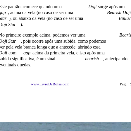
Este padrão acontece quando uma
Doji
surge após um
gap
, acima da vela (no caso de ser uma
Bearish Doji
Star
), ou abaixo da vela (no caso de ser uma
Bullis
Doji Star
).
No primeiro exemplo acima, podemos ver uma
Beari
Doji Star
, pois ocorre após uma subida, como podemos
ver pela vela branca longa que a antecede, abrindo essa
Doji
com
gap
acima da primeira vela, e isto após uma
subida significativa, é um sinal
bearish
, antecipando
eventuais quedas.
www.LivroDaBolsa.com
Pág.