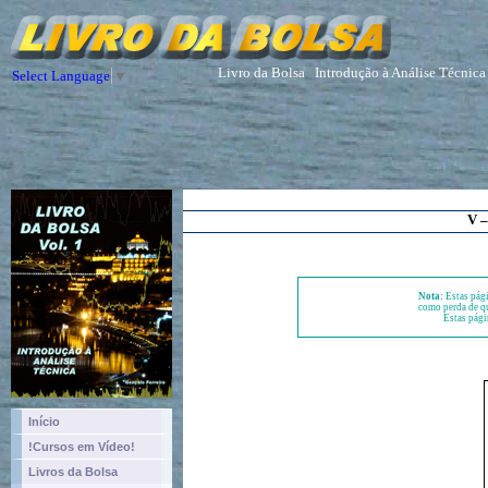
Livro da Bolsa
Introdução à Análise Técnica
Select Language
▼
V –
Nota:
Estas pági
como perda de qu
Estas pági
Início
!Cursos em Vídeo!
Livros da Bolsa