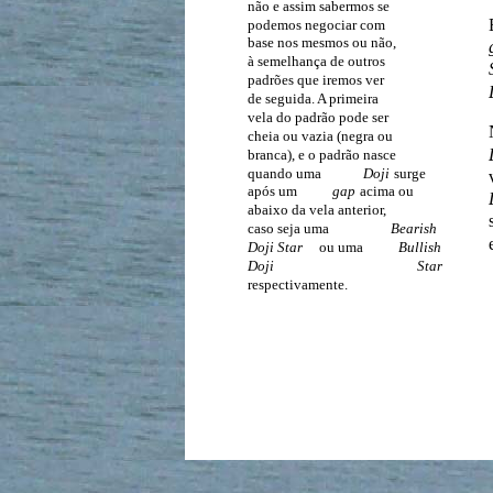
não e assim sabermos se
podemos negociar com
base nos mesmos ou não,
à semelhança de outros
padrões que iremos ver
de seguida. A primeira
vela do padrão pode ser
cheia ou vazia (negra ou
branca), e o padrão nasce
quando uma
Doji
surge
após um
gap
acima ou
abaixo da vela anterior,
caso seja uma
Bearish
Doji Star
ou uma
Bullish
Doji
Star
respectivamente.