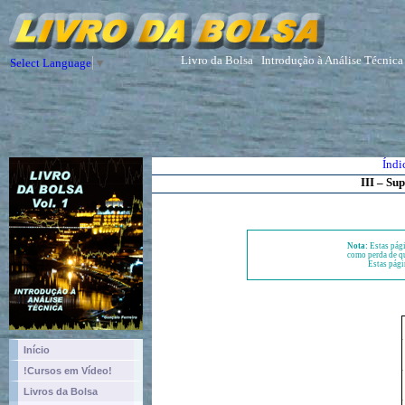
Livro da Bolsa
Introdução à Análise Técnica
Select Language
▼
Índi
III – Sup
Nota:
Estas pági
como perda de qu
Estas pági
Início
!Cursos em Vídeo!
Livros da Bolsa