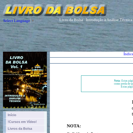
Livro da Bolsa
Introdução à Análise Técnica
Select Language
▼
Índic
Nota:
Estas pági
como perda de qu
Estas pági
Início
!Cursos em Vídeo!
NOTA:
Livros da Bolsa