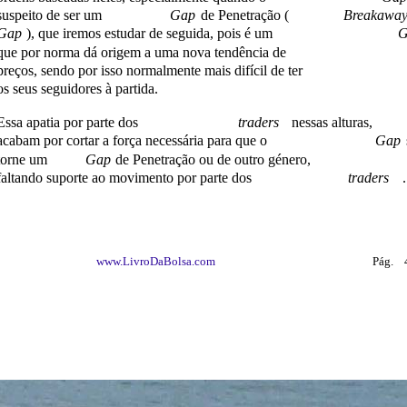
suspeito de ser um
Gap
de Penetração (
Breakawa
Gap
), que iremos estudar de seguida, pois é um
G
que por norma dá origem a uma nova tendência de
preços, sendo por isso normalmente mais difícil de ter
os seus seguidores à partida.
Essa apatia por parte dos
traders
nessas alturas,
acabam por cortar a força necessária para que o
Gap
torne um
Gap
de Penetração ou de outro género,
faltando suporte ao movimento por parte dos
traders
.
www.LivroDaBolsa.com
Pág.