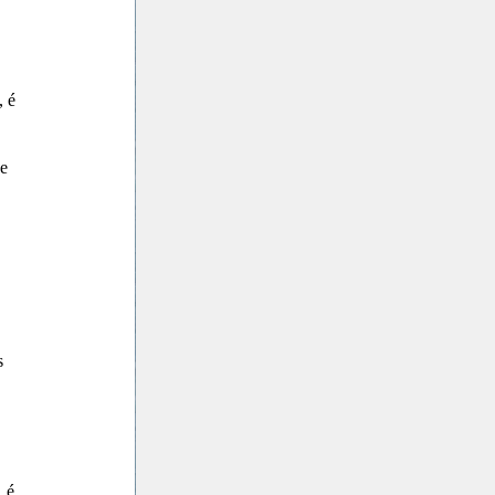
, é
se
s
é