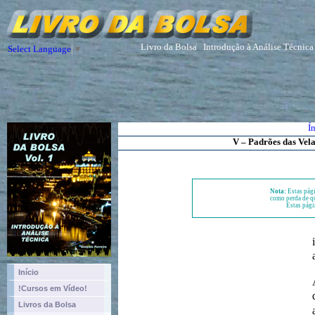
Livro da Bolsa
Introdução à Análise Técnica
Select Language
▼
Í
V – Padrões das Vel
Nota:
Estas pági
como perda de qu
Estas pági
Início
!Cursos em Vídeo!
Livros da Bolsa