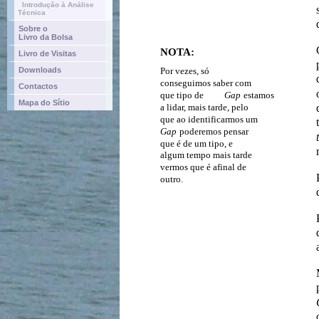
Introdução à Análise
Técnica
Sobre o
Livro da Bolsa
NOTA:
Livro de Visitas
Downloads
Por vezes, só
conseguimos saber com
Contactos
que tipo de
Gap
estamos
Mapa do Sítio
a lidar, mais tarde, pelo
que ao identificarmos um
Gap
poderemos pensar
que é de um tipo, e
algum tempo mais tarde
vermos que é afinal de
outro.