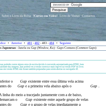
Sobre o Livro da Bolsa
!Cursos em Vídeo!
Livro de Visitas
Contactos
ndice
•
Anterior
•
481
-
482
- 483 -
484
•
Seguinte
as Japonesas
- Janela ou
Gap
(
Window
,
Ku
) -
Gaps
Comuns (
Common Gaps
)
nas poderão conter alguns erros de escrita devido à conversão automatizada para
HTML
, bem
alidade das imagens, mas poderá ver a versão correcta e mais legível na versão
PDF
do livro.
nas em versão
HTML
não foram também preparadas para serem abertas no navegador
IE
.
inferior o
Gap
existente entre essa última vela acima
antes do
Gap
e a primeira vela abaixo após o
Gap
.
A linha do meio a tracejado juntamente com a de baixo,
demarcam o
Gap
existente entre aquele grupo de velas
antes do
Gap
e o grupo de velas imediatamente a