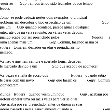
seguir ao
Gap
, ambos tendo sido fechados pouco tempo
depois.
Como
se pode deduzir nestes dois exemplos, o principal
problema em descobrir o tipo específico de um
Gap
que um
Gap
quando acontece, parece igual a qualquer
outro, até que na vela seguinte, ou várias velas depois,
quando acaba por ser preenchido pelos
traders
, 
torna apenas mais um
Gap
Comum, fazendo assim os
traders
tomarem decisões erradas e prejudiciais no
mercado.
Por isso é que nem sempre é acertado tomar decisões
de mercado devido a um
Gap
que acabou de acontecer.
Por vezes é a falta de acção dos
traders
quando estão
de caras com um novo
Gap
que fazem os
Gaps
Comun
acontecerem.
Muitos
traders
quando vêem um novo
Gap
, acabam por
preferir esperar uma ou mais velas para ver se o tal
Gap
acaba por ser preenchido, antes de darem as suas
ordens baseadas neles, especialmente quando o
Gap