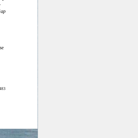
y
ap
se
483