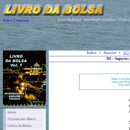
Livro da Bolsa
Introdução à Análise Técnica
Select Language
▼
Índice
•
Anterior
•
311
III – Suportes
Nota:
Estas pági
como perda de qu
Estas pági
Início
!Cursos em Vídeo!
Livros da Bolsa