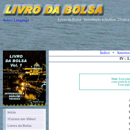
Livro da Bolsa
Introdução à Análise Técnica
Select Language
▼
Índice
•
Anterior
IV – L
Nota:
Estas pági
como perda de qu
Estas pági
Início
!Cursos em Vídeo!
Livros da Bolsa