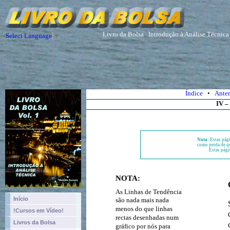
Livro da Bolsa
Introdução à Análise Técnica
Select Language
▼
Índice
•
Anter
IV –
Nota:
Estas pági
como perda de qu
Estas pági
NOTA:
As Linhas de Tendência
Início
são nada mais nada
menos do que linhas
!Cursos em Vídeo!
rectas desenhadas num
Livros da Bolsa
gráfico por nós para