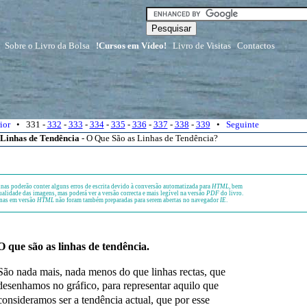
Sobre o Livro da Bolsa
!Cursos em Vídeo!
Livro de Visitas
Contactos
ior
• 331 -
332
-
333
-
334
-
335
-
336
-
337
-
338
-
339
•
Seguinte
 Linhas de Tendência
- O Que São as Linhas de Tendência?
nas poderão conter alguns erros de escrita devido à conversão automatizada para
HTML
, bem
alidade das imagens, mas poderá ver a versão correcta e mais legível na versão
PDF
do livro.
nas em versão
HTML
não foram também preparadas para serem abertas no navegador
IE
.
O que são as linhas de tendência.
São nada mais, nada menos do que linhas rectas, que
desenhamos no gráfico, para representar aquilo que
consideramos ser a tendência actual, que por esse