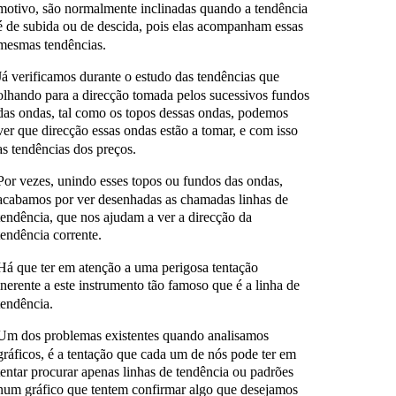
motivo, são normalmente inclinadas quando a tendência
é de subida ou de descida, pois elas acompanham essas
mesmas tendências.
Já verificamos durante o estudo das tendências que
olhando para a direcção tomada pelos sucessivos fundos
das ondas, tal como os topos dessas ondas, podemos
ver que direcção essas ondas estão a tomar, e com isso
as tendências dos preços.
Por vezes, unindo esses topos ou fundos das ondas,
acabamos por ver desenhadas as chamadas linhas de
tendência, que nos ajudam a ver a direcção da
tendência corrente.
Há que ter em atenção a uma perigosa tentação
inerente a este instrumento tão famoso que é a linha de
tendência.
Um dos problemas existentes quando analisamos
gráficos, é a tentação que cada um de nós pode ter em
tentar procurar apenas linhas de tendência ou padrões
num gráfico que tentem confirmar algo que desejamos