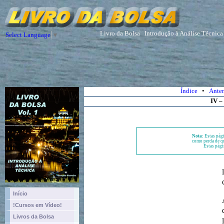
Livro da Bolsa
Introdução à Análise Técnica
Select Language
▼
Índice
•
Anter
IV –
Nota:
Estas pági
como perda de qu
Estas pági
Início
!Cursos em Vídeo!
Livros da Bolsa