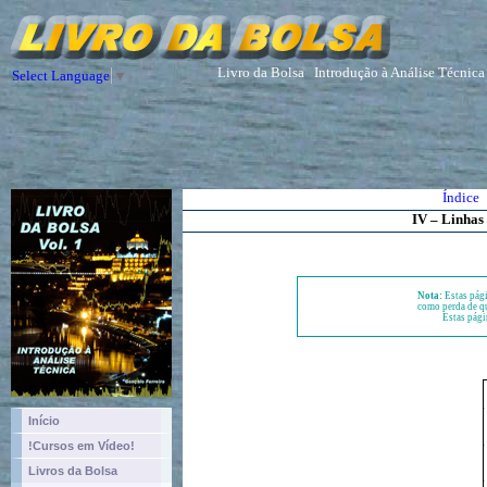
Livro da Bolsa
Introdução à Análise Técnica
Select Language
▼
Índice
IV – Linhas
Nota:
Estas pági
como perda de qu
Estas pági
Início
!Cursos em Vídeo!
Livros da Bolsa