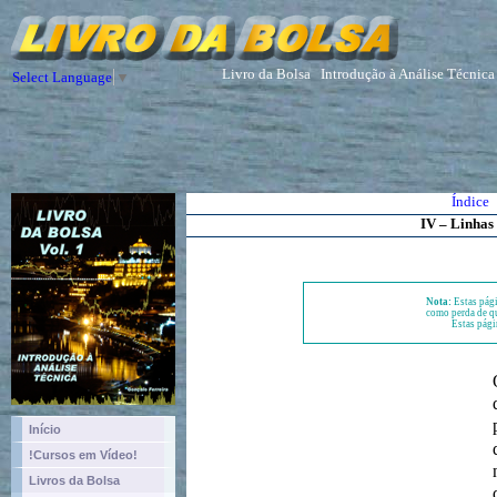
Livro da Bolsa
Introdução à Análise Técnica
Select Language
▼
Índice
IV – Linhas
Nota:
Estas pági
como perda de qu
Estas pági
Início
!Cursos em Vídeo!
Livros da Bolsa